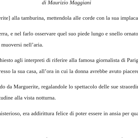
di Maurizio Maggiani
rite] alla tamburina, mettendola alle corde con la sua implacab
ra, e nel farlo osservare quel suo piede lungo e snello ornato d
 muoversi nell’aria.
esto agli interpreti di riferire alla famosa giornalista di Pari
sso la sua casa, all’ora in cui la donna avrebbe avuto piacere
rdo da Marguerite, regalandole lo spettacolo delle sue straordin
udine alla vista notturna.
erioso, era addirittura felice di poter essere in ansia per qua