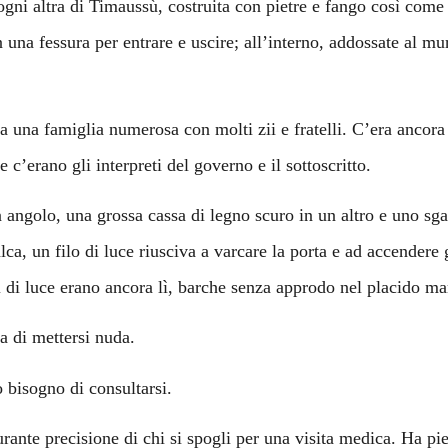
ni altra di Timaussù, costruita con pietre e fango così come 
 una fessura per entrare e uscire; all’interno, addossate al mu
era una famiglia numerosa con molti zii e fratelli. C’era ancora
e c’erano gli interpreti del governo e il sottoscritto.
 angolo, una grossa cassa di legno scuro in un altro e uno sga
a, un filo di luce riusciva a varcare la porta e ad accendere g
ni di luce erano ancora lì, barche senza approdo nel placido m
ta di mettersi nuda.
 bisogno di consultarsi.
rante precisione di chi si spogli per una visita medica. Ha pi