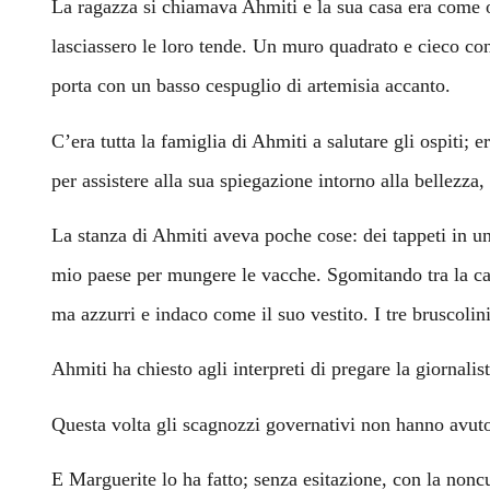
La ragazza si chiamava Ahmiti e la sua casa era come og
lasciassero le loro tende. Un muro quadrato e cieco con
porta con un basso cespuglio di artemisia accanto.
C’era tutta la famiglia di Ahmiti a salutare gli ospiti; 
per assistere alla sua spiegazione intorno alla bellezza, 
La stanza di Ahmiti aveva poche cose: dei tappeti in un
mio paese per mungere le vacche. Sgomitando tra la calc
ma azzurri e indaco come il suo vestito. I tre bruscoli
Ahmiti ha chiesto agli interpreti di pregare la giornalis
Questa volta gli scagnozzi governativi non hanno avuto
E Marguerite lo ha fatto; senza esitazione, con la noncu