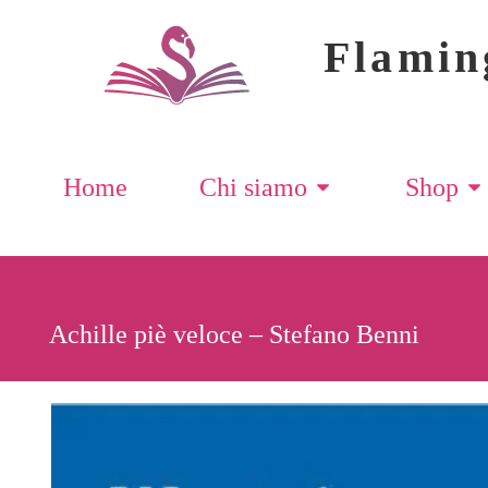
Flamin
Home
Chi siamo
Shop
Achille piè veloce – Stefano Benni