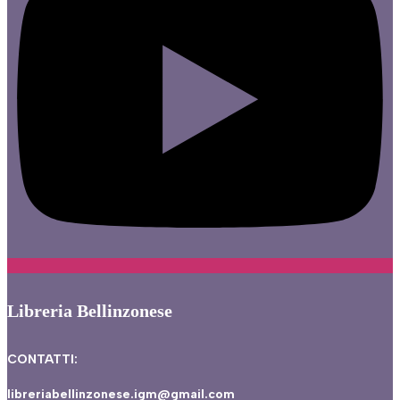
Libreria Bellinzonese
CONTATTI:
libreriabellinzonese.igm@gmail.com