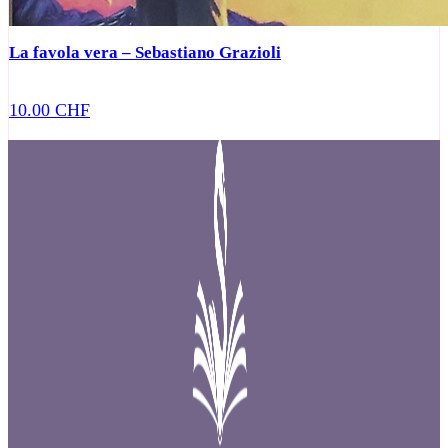
La favola vera – Sebastiano Grazioli
10.00
CHF