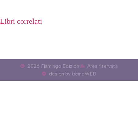
Libri correlati
2026 Flamingo Edizioni
Area riservata
design by ticinoWEB