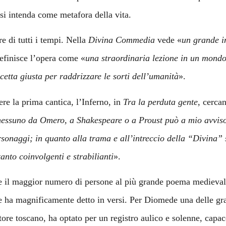
 si intenda come metafora della vita.
e di tutti i tempi. Nella
Divina Commedia
vede «
un grande 
efinisce l’opera come «
una straordinaria lezione in un mondo 
icetta giusta per raddrizzare le sorti dell’umanità
».
ere la prima cantica, l’Inferno, in
Tra la perduta gente
, cercan
nessuno da Omero, a Shakespeare o a Proust può a mio avviso sta
onaggi; in quanto alla trama e all’intreccio della “Divina” 
anto coinvolgenti e strabilianti
».
nare il maggior numero di persone al più grande poema medieval
 ha magnificamente detto in versi. Per Diomede una delle grand
autore toscano, ha optato per un registro aulico e solenne, capac