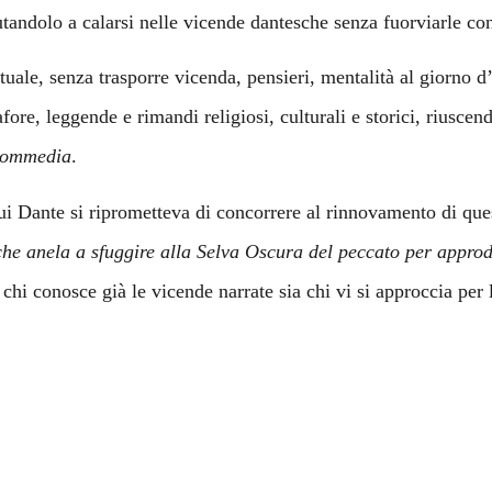
tandolo a calarsi nelle vicende dantesche senza fuorviarle con 
ale, senza trasporre vicenda, pensieri, mentalità al giorno d
ore, leggende e rimandi religiosi, culturali e storici, riuscend
Commedia
.
ui Dante si riprometteva di concorrere al rinnovamento di qu
he anela a sfuggire alla Selva Oscura del peccato per approda
 chi conosce già le vicende narrate sia chi vi si approccia per 