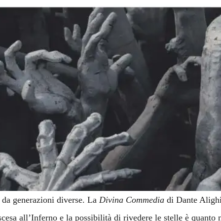
i da generazioni diverse. La
Divina Commedia
di Dante Alighi
esa all’Inferno e la possibilità di rivedere le stelle è quanto m