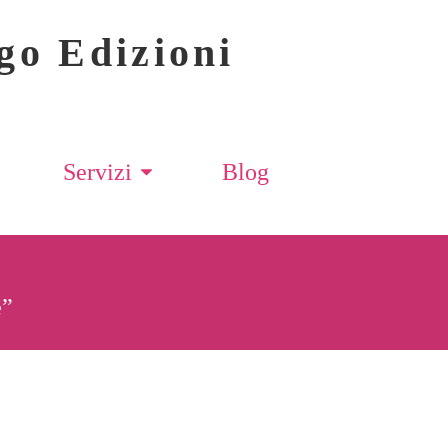
go Edizioni
Servizi
Blog
e”