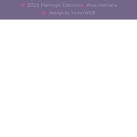
2026 Flamingo Edizioni
Area riservata
design by ticinoWEB