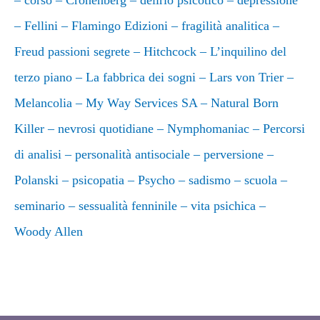
–
corso
–
Cronenberg
–
delirio psicotico
–
depressione
–
Fellini
–
Flamingo Edizioni
–
fragilità analitica
–
Freud passioni segrete
–
Hitchcock
–
L’inquilino del
terzo piano
–
La fabbrica dei sogni
–
Lars von Trier
–
Melancolia
–
My Way Services SA
–
Natural Born
Killer
–
nevrosi quotidiane
–
Nymphomaniac
–
Percorsi
di analisi
–
personalità antisociale
–
perversione
–
Polanski
–
psicopatia
–
Psycho
–
sadismo
–
scuola
–
seminario
–
sessualità fenninile
–
vita psichica
–
Woody Allen