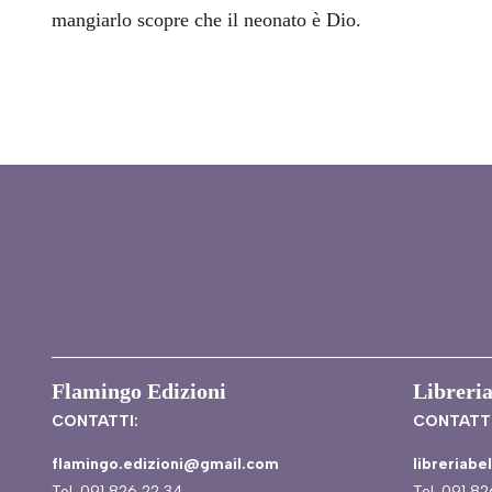
mangiarlo scopre che il neonato è Dio.
Flamingo Edizioni
Libreria
CONTATTI:
CONTATTI
flamingo.edizioni@gmail.com
libreriab
Tel. 091 826 22 34
Tel. 091 8