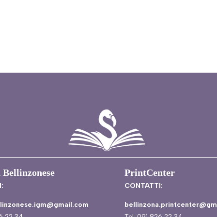
 Bellinzonese
PrintCenter
:
CONTATTI:
ellinzonese.igm@gmail.com
bellinzona.printcenter@gm
26 22 34
Tel. 091 826 22 34