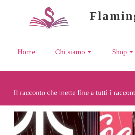
Flamin
Home
Chi siamo
Shop
Il racconto che mette fine a tutti i raccon