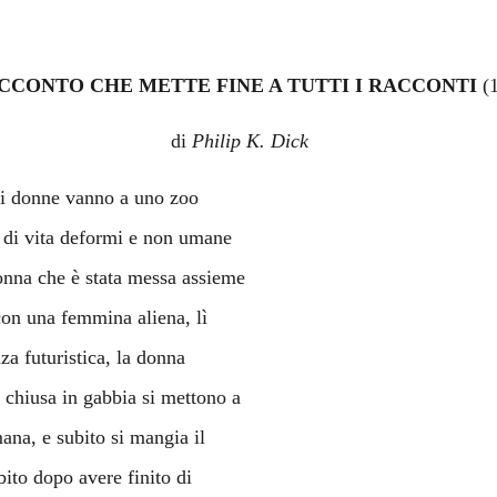
ACCONTO CHE METTE FINE A TUTTI I RACCONTI
(
di
Philip K. Dick
ani donne vanno a uno zoo
e di vita deformi e non umane
donna che è stata messa assieme
con una femmina aliena, lì
nza futuristica, la donna
 chiusa in gabbia si mettono a
mana, e subito si mangia il
ubito dopo avere finito di