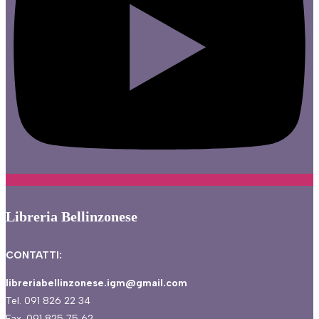
Libreria Bellinzonese
CONTATTI:
libreriabellinzonese.igm@gmail.com
Tel. 091 826 22 34
Fax. 091 825 75 62