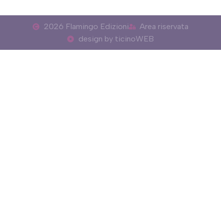
2026 Flamingo Edizioni
Area riservata
design by ticinoWEB