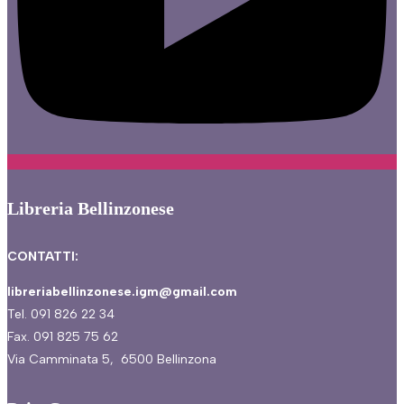
Libreria Bellinzonese
CONTATTI:
libreriabellinzonese.igm@gmail.com
Tel. 091 826 22 34
Fax. 091 825 75 62
Via Camminata 5, 6500 Bellinzona