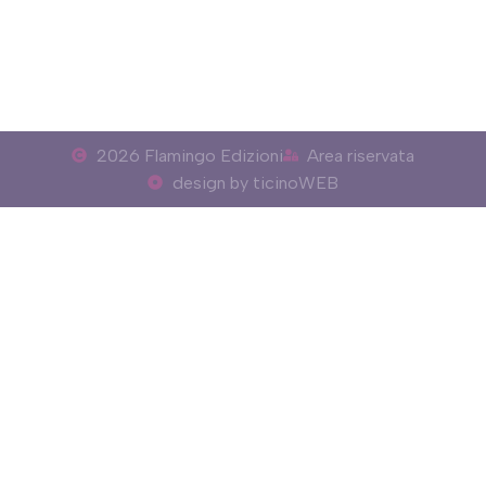
2026 Flamingo Edizioni
Area riservata
design by ticinoWEB